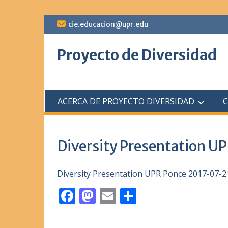
Saltar
cie.educacion@upr.edu
al
contenido
Proyecto de Diversidad
ACERCA DE PROYECTO DIVERSIDAD
Diversity Presentation 
Diversity Presentation UPR Ponce 2017-07-2
F
M
E
C
ac
as
m
o