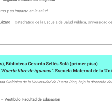
emo y su impacto en la salud
 Lázaro
– Catedrático de la Escuela de Salud Pública, Universidad d
es), Biblioteca Gerardo Sellés Solá (primer piso)
“Huerto libre de iguanas”.
Escuela Maternal de la Uni
nda Sinfónica de la Universidad de Puerto Rico, bajo la dirección d
 – Vestíbulo, Facultad de Educación