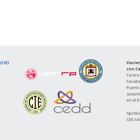
(CIE)
Hacien
con C
Centro 
Facult
Puerto 
auspici
en el D
Aproba
CEE-SA