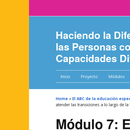
Haciendo la Dif
las Personas c
Capacidades Di
Inicio
Proyecto
Módulos
Home
»
El ABC de la educación espec
atender las transiciones a lo largo de la
Módulo 7: 