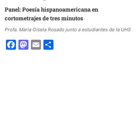
Panel: Poesía hispanoamericana en
cortometrajes de tres minutos
Profa. María Gisela Rosado junto a estudiantes de la UHS
Facebook
Mastodon
Email
Share
Centro de Investigaciones Educativas
•
Facultad de