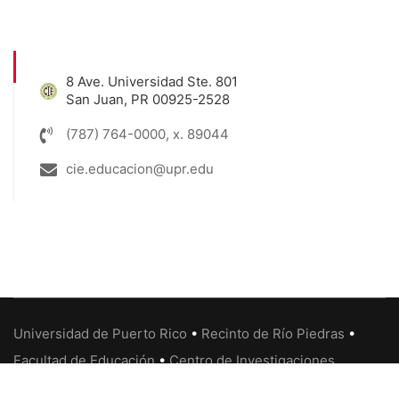
8 Ave. Universidad Ste. 801
San Juan, PR 00925-2528
(787) 764-0000, x. 89044
cie.educacion@upr.edu
Universidad de Puerto Rico
•
Recinto de Río Piedras
•
Facultad de Educación
•
Centro de Investigaciones
Educativas