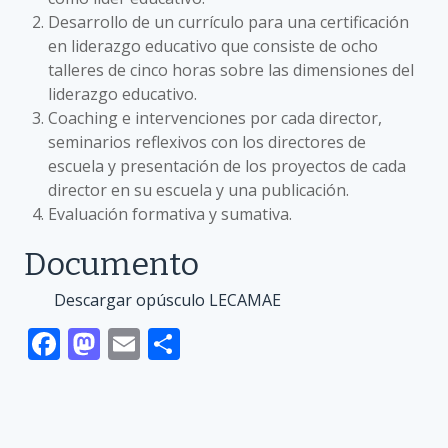
Desarrollo de un currículo para una certificación
en liderazgo educativo que consiste de ocho
talleres de cinco horas sobre las dimensiones del
liderazgo educativo.
Coaching e intervenciones por cada director,
seminarios reflexivos con los directores de
escuela y presentación de los proyectos de cada
director en su escuela y una publicación.
Evaluación formativa y sumativa.
Documento
Descargar opúsculo LECAMAE
F
M
E
S
ac
as
m
h
e
to
ai
ar
b
d
l
e