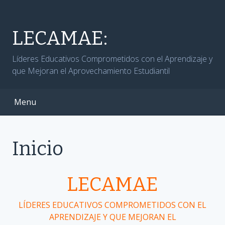
Skip
to
content
LECAMAE:
Líderes Educativos Comprometidos con el Aprendizaje y
que Mejoran el Aprovechamiento Estudiantil
Menu
Inicio
LECAMAE
LÍDERES EDUCATIVOS COMPROMETIDOS CON EL
APRENDIZAJE Y QUE MEJORAN EL