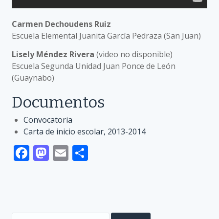
Carmen Dechoudens Ruiz
Escuela Elemental Juanita García Pedraza (San Juan)
Lisely Méndez Rivera
(video no disponible)
Escuela Segunda Unidad Juan Ponce de León
(Guaynabo)
Documentos
Convocatoria
Carta de inicio escolar, 2013-2014
F
M
E
S
ac
as
m
h
e
to
ai
ar
b
d
l
e
o
o
Search