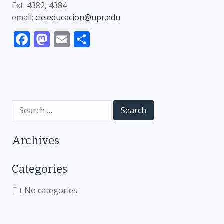
Ext: 4382, 4384
email:
cie.educacion@upr.edu
F
M
E
S
ac
as
m
h
e
to
ai
ar
b
d
l
e
o
o
Search
o
n
for:
k
Archives
Categories
No categories