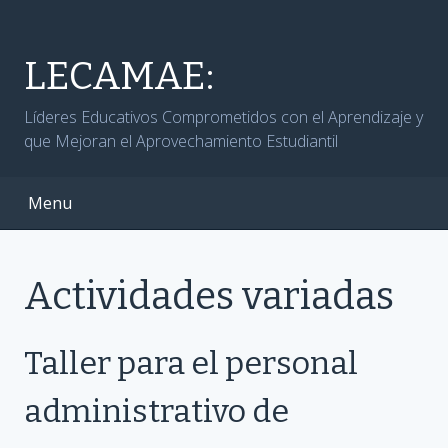
Skip
to
content
LECAMAE:
Líderes Educativos Comprometidos con el Aprendizaje y
que Mejoran el Aprovechamiento Estudiantil
Menu
Actividades variadas
Taller para el personal
administrativo de