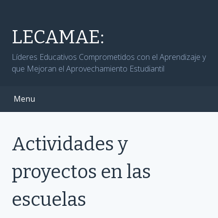
Skip
to
content
LECAMAE:
Líderes Educativos Comprometidos con el Aprendizaje y
que Mejoran el Aprovechamiento Estudiantil
Menu
Actividades y
proyectos en las
escuelas