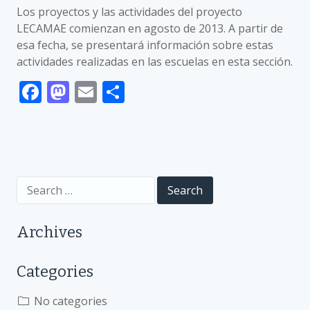
Los proyectos y las actividades del proyecto
LECAMAE comienzan en agosto de 2013. A partir de
esa fecha, se presentará información sobre estas
actividades realizadas en las escuelas en esta sección.
F
M
E
S
ac
as
m
h
e
to
ai
ar
b
d
l
e
o
o
Search
o
n
for:
k
Archives
Categories
No categories