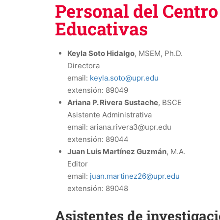
Personal del Centro
Educativas
Keyla Soto Hidalgo
, MSEM, Ph.D.
Directora
email:
keyla.soto@upr.edu
extensión: 89049
Ariana P. Rivera Sustache
, BSCE
Asistente Administrativa
email: ariana.rivera3@upr.edu
extensión: 89044
Juan Luis Martínez Guzmán
, M.A.
Editor
email:
juan.martinez26@upr.edu
extensión: 89048
Asistentes de investigac