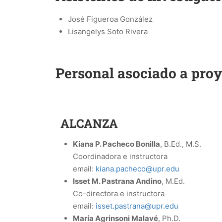
José Figueroa González
Lisangelys Soto Rivera
Personal asociado a pro
ALCANZA
Kiana P. Pacheco Bonilla
,
B.Ed., M.S.
Coordinadora e instructora
email:
kiana.pacheco@upr.edu
Isset M. Pastrana Andino
, M.Ed.
Co-directora e instructora
email:
isset.pastrana@upr.edu
María Agrinsoni Malavé
, Ph.D.