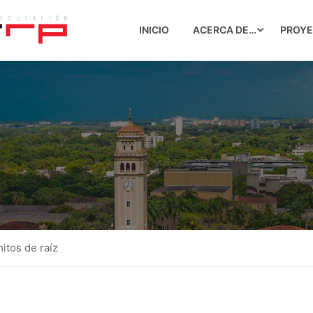
INICIO
ACERCA DE…
PROY
itos de raíz