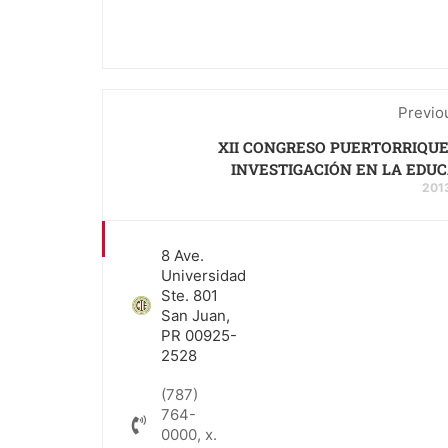
Previo
XII CONGRESO PUERTORRIQU
INVESTIGACIÓN EN LA EDU
201
8 Ave.
Universidad
Ste. 801
San Juan,
PR 00925-
2528
(787)
764-
0000, x.