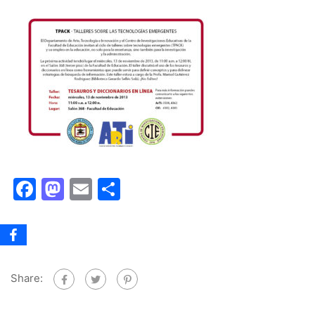
Facebook
Mastodon
Email
Share
Share: