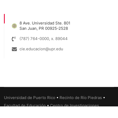
8 Ave. Universidad Ste. 801
San Juan, PR 00925-2528
(787) 764-0000, x. 89044
cie.educacion@upr.edu
Universidad de Puerto Rico
•
Recinto de Río Piedras
•
Facultad de Educación
•
Centro de Investigaciones
Educativas