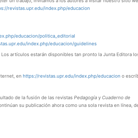
eter un trabajo, invitamos a los autores a visitar nuestro sitio w
ps://revistas.upr.edu/index.php/educacion
dex.php/educacion/politica_editorial
istas.upr.edu/index.php/educacion/guidelines
Los artículos estarán disponibles tan pronto la Junta Editora lo
nternet, en
https://revistas.upr.edu/index.php/educacion
o escrí
ultado de la fusión de las revistas
Pedagogía
y
Cuaderno de
ntinúan su publicación ahora como una sola revista en línea, d