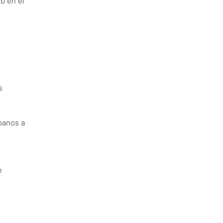
eb en el
s
banos a
e