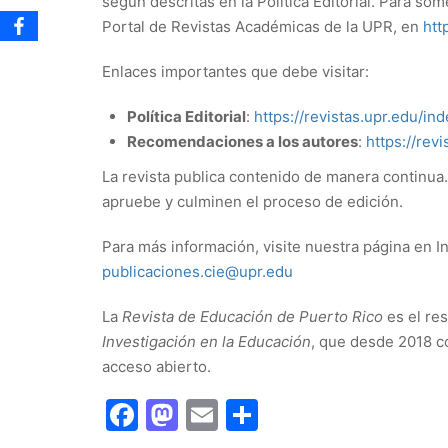
según descritas en la Política Editorial. Para som
Portal de Revistas Académicas de la UPR, en
htt
Enlaces importantes que debe visitar:
Política Editorial
:
https://revistas.upr.edu/in
Recomendaciones a los autores
:
https://rev
La revista publica contenido de manera continua. 
apruebe y culminen el proceso de edición.
Para más información, visite nuestra página en I
publicaciones.cie@upr.edu
La
Revista de Educación de Puerto Rico
es el res
Investigación en la Educación
, que desde 2018 co
acceso abierto.
Facebook
Mastodon
Email
Share