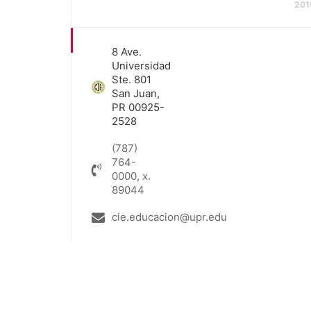
201
8 Ave.
Universidad
Ste. 801
San Juan,
PR 00925-
2528
(787)
764-
0000, x.
89044
cie.educacion@upr.edu