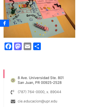
Facebook
Mastodon
Email
Share
8 Ave. Universidad Ste. 801
San Juan, PR 00925-2528
(787) 764-0000, x. 89044
cie.educacion@upr.edu