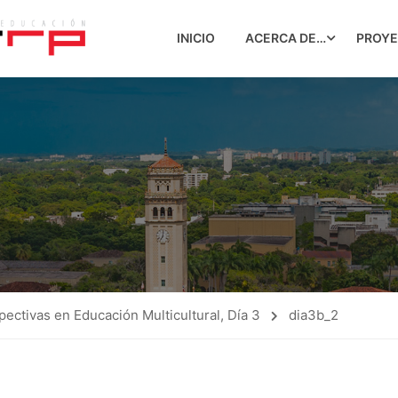
INICIO
ACERCA DE…
PROY
ectivas en Educación Multicultural, Día 3
dia3b_2