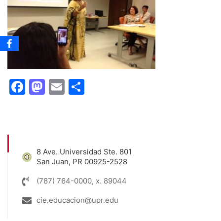
Facebook
Mastodon
Email
Share
8 Ave. Universidad Ste. 801
San Juan, PR 00925-2528
(787) 764-0000, x. 89044
cie.educacion@upr.edu