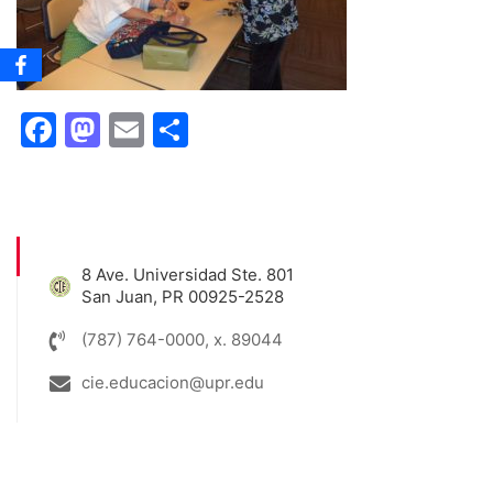
Facebook
Mastodon
Email
Share
8 Ave. Universidad Ste. 801
San Juan, PR 00925-2528
(787) 764-0000, x. 89044
cie.educacion@upr.edu