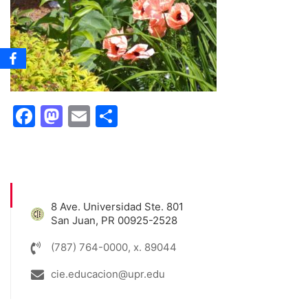
Facebook
Mastodon
Email
Share
8 Ave. Universidad Ste. 801
San Juan, PR 00925-2528
(787) 764-0000, x. 89044
cie.educacion@upr.edu