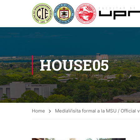
HOUSE05
Home
Media
Visita formal a la MSU / Official 