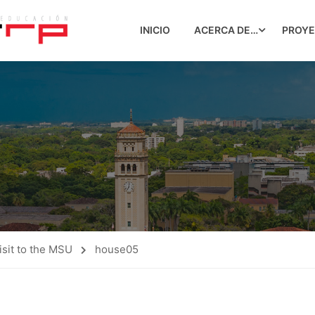
INICIO
ACERCA DE…
PROY
visit to the MSU
house05