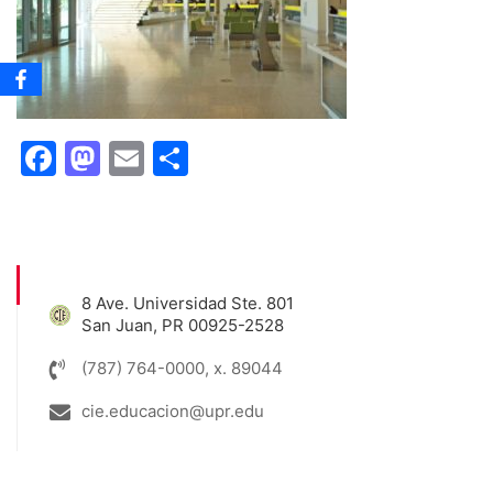
Facebook
Mastodon
Email
Share
8 Ave. Universidad Ste. 801
San Juan, PR 00925-2528
(787) 764-0000, x. 89044
cie.educacion@upr.edu