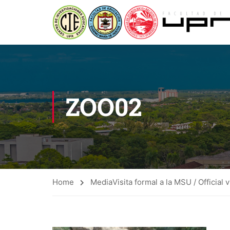
ZOO02
Home
Media
Visita formal a la MSU / Official 