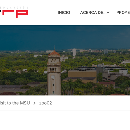
INICIO
ACERCA DE…
PROY
visit to the MSU
zoo02