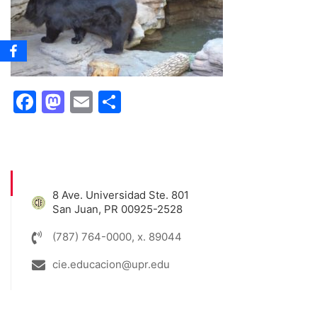
Facebook
Mastodon
Email
Share
8 Ave. Universidad Ste. 801
San Juan, PR 00925-2528
(787) 764-0000, x. 89044
cie.educacion@upr.edu