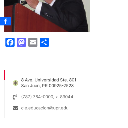
Facebook
Mastodon
Email
Share
8 Ave. Universidad Ste. 801
San Juan, PR 00925-2528
(787) 764-0000, x. 89044
cie.educacion@upr.edu