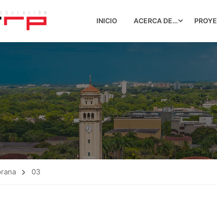
INICIO
ACERCA DE…
PROY
prana
03