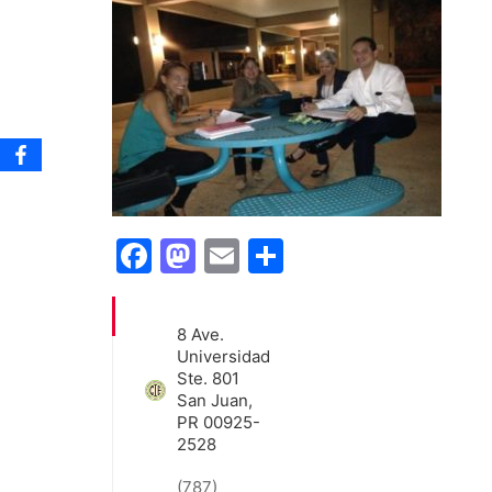
Facebook
Mastodon
Email
Share
8 Ave.
Universidad
Ste. 801
San Juan,
PR 00925-
2528
(787)