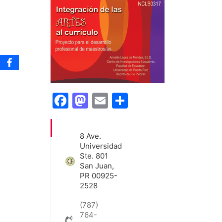
Facebook
Mastodon
Email
Share
8 Ave.
Universidad
Ste. 801
San Juan,
PR 00925-
2528
(787)
764-