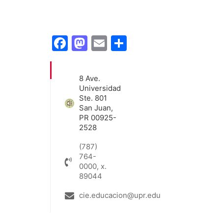
Facebook
Mastodon
Email
Share
8 Ave.
Universidad
Ste. 801
San Juan,
PR 00925-
2528
(787)
764-
0000, x.
89044
cie.educacion@upr.edu