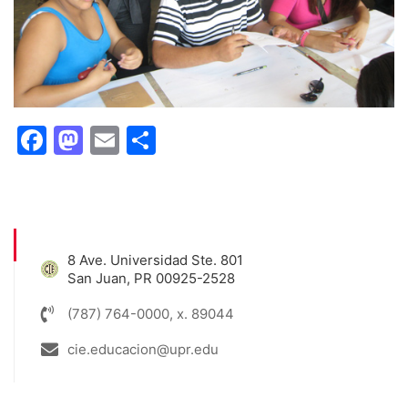
Facebook
Mastodon
Email
Share
8 Ave. Universidad Ste. 801
San Juan, PR 00925-2528
(787) 764-0000, x. 89044
cie.educacion@upr.edu