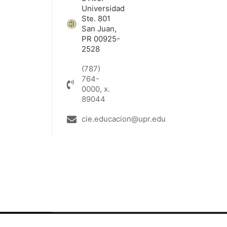
Universidad
Ste. 801
San Juan,
PR 00925-
2528
(787)
764-
0000, x.
89044
cie.educacion@upr.edu