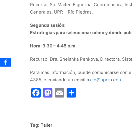
Recurso: Sa. Maitee Figueroa, Coordinadora, Instit
Generales, UPR – Río Piedras.
Segunda sesión:
Estrategias para seleccionar cómo y dónde publi
Hora: 3:30 – 4:45 p.m.
Recurso: Dra. Snejanka Penkova, Directora, Sist
Para más información, puede comunicarse con el
4385, o enviando un email a
cie@uprrp.edu
Facebook
Mastodon
Email
Share
Tag:
Taller