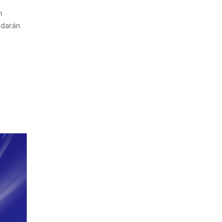
n
udarán