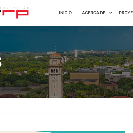
INICIO
ACERCA DE…
PROY
S