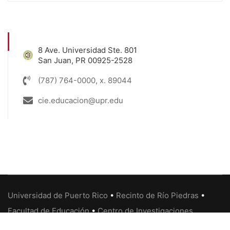
8 Ave. Universidad Ste. 801
San Juan, PR 00925-2528
(787) 764-0000, x. 89044
cie.educacion@upr.edu
Universidad de Puerto Rico
•
Recinto de Río Piedras
•
Facultad de Educación
•
Centro de Investigaciones
Educativas