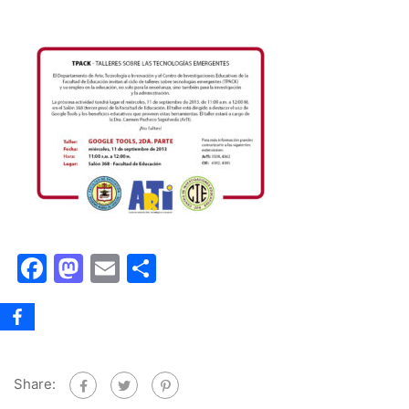
Facebook
Mastodon
Email
Share
Share: