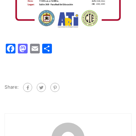
Facebook
Mastodon
Email
Share
Share: