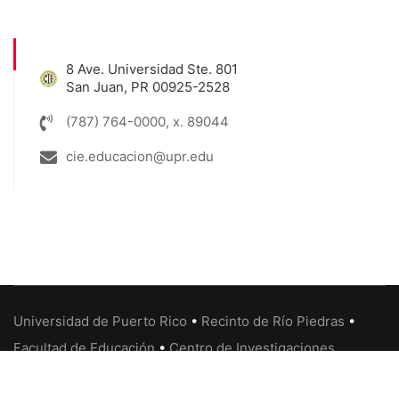
8 Ave. Universidad Ste. 801
San Juan, PR 00925-2528
(787) 764-0000, x. 89044
cie.educacion@upr.edu
Universidad de Puerto Rico
•
Recinto de Río Piedras
•
Facultad de Educación
•
Centro de Investigaciones
Educativas