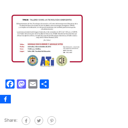
Facebook
Mastodon
Email
Share
Share: