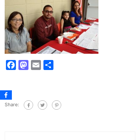
Facebook
Mastodon
Email
Share
Share: