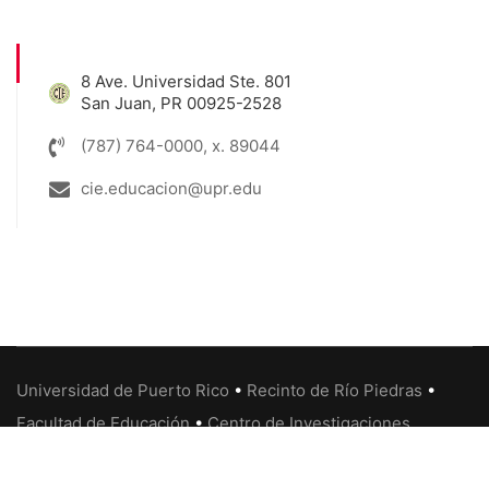
8 Ave. Universidad Ste. 801
San Juan, PR 00925-2528
(787) 764-0000, x. 89044
cie.educacion@upr.edu
Universidad de Puerto Rico
•
Recinto de Río Piedras
•
Facultad de Educación
•
Centro de Investigaciones
Educativas