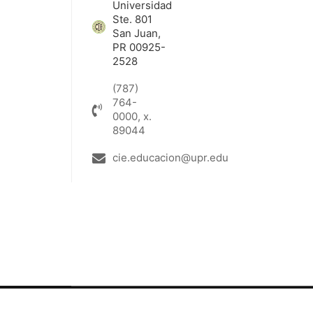
Universidad
Ste. 801
San Juan,
PR 00925-
2528
(787)
764-
0000, x.
89044
cie.educacion@upr.edu