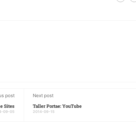
us post
Next post
le Sites
Taller Portae: YouTube
4-09-05
2014-09-15