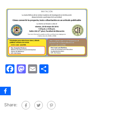
Facebook
Mastodon
Email
Share
Share: