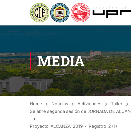
MEDIA
Home
Noticias
Actividades
Taller
Se abre segunda sesión de JORNADA DE ALC
Proyecto_ALCANZA_2019_-_Registro_2 (1)