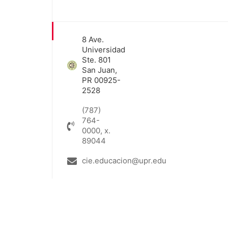
8 Ave.
Universidad
Ste. 801
San Juan,
PR 00925-
2528
(787)
764-
0000, x.
89044
cie.educacion@upr.edu