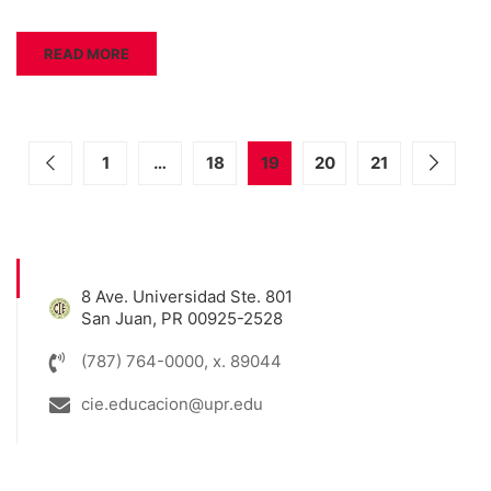
READ MORE
1
…
18
19
20
21
8 Ave. Universidad Ste. 801
San Juan, PR 00925-2528
(787) 764-0000, x. 89044
cie.educacion@upr.edu