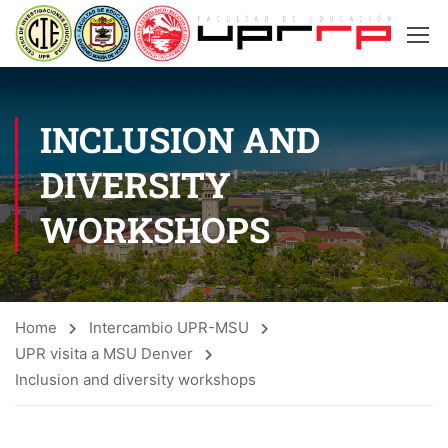
INCLUSION AND
DIVERSITY
WORKSHOPS
Home
Intercambio UPR-MSU
UPR visita a MSU Denver
Inclusion and diversity workshops