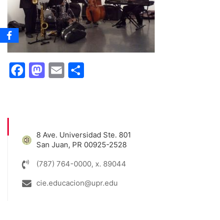
Facebook
Mastodon
Email
Share
8 Ave. Universidad Ste. 801
San Juan, PR 00925-2528
(787) 764-0000, x. 89044
cie.educacion@upr.edu