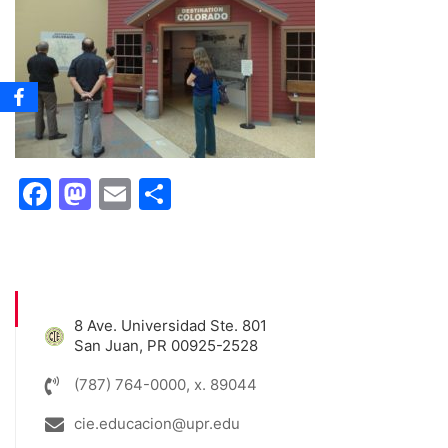
Facebook
Mastodon
Email
Share
8 Ave. Universidad Ste. 801
San Juan, PR 00925-2528
(787) 764-0000, x. 89044
cie.educacion@upr.edu