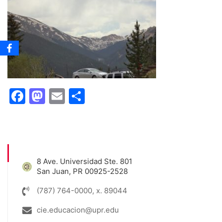
Facebook
Mastodon
Email
Share
8 Ave. Universidad Ste. 801
San Juan, PR 00925-2528
(787) 764-0000, x. 89044
cie.educacion@upr.edu