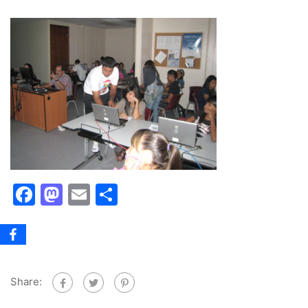
Facebook
Mastodon
Email
Share
Share: