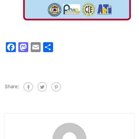
Facebook
Mastodon
Email
Share
Share: