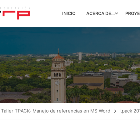
INICIO
ACERCA DE…
PROY
Taller TPACK: Manejo de referencias en MS Word
tpack 2