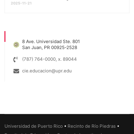
2025-11-21
8 Ave. Universidad Ste. 801
San Juan, PR 00925-2528
(787) 764-0000, x. 89044
cie.educacion@upr.edu
Universidad de Puerto Rico
•
Recinto de Río Piedras
•