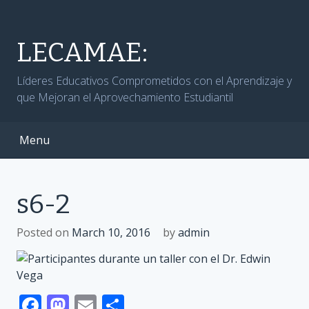
Skip
to
content
LECAMAE:
Líderes Educativos Comprometidos con el Aprendizaje y
que Mejoran el Aprovechamiento Estudiantil
Menu
s6-2
Posted on
March 10, 2016
by
admin
F
M
E
S