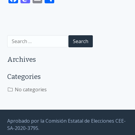
ac
as
m
h
e
to
ai
ar
b
d
l
e
o
o
Search
o
n
for:
k
Archives
Categories
No categories
Aprobado por la Comisión Estatal de Elecciones CEE-
SA-2020-3795.